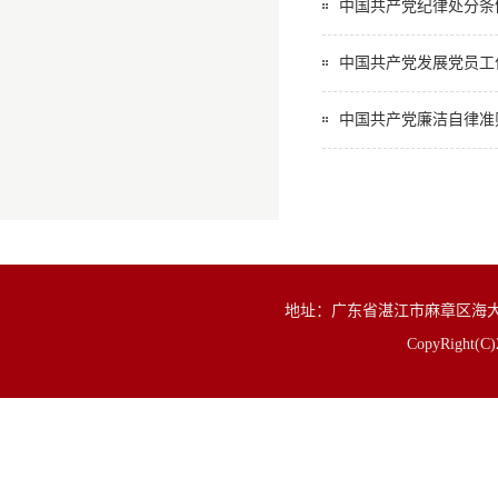
中国共产党纪律处分条
中国共产党发展党员工作
中国共产党廉洁自律准
地址：广东省湛江市麻章区海大路1号 邮
CopyRigh