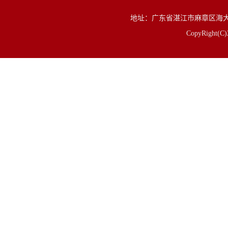
地址：广东省湛江市麻章区海大路1号 邮
CopyRigh